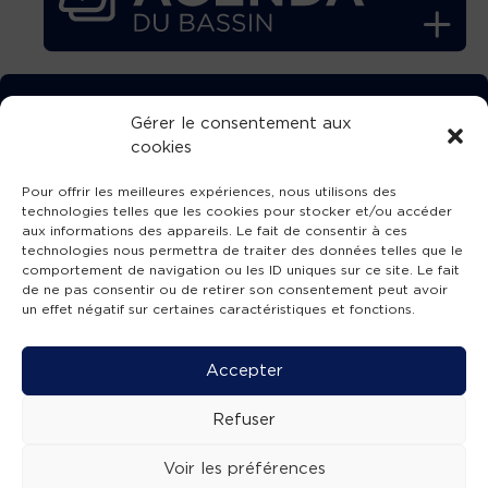
TÉLÉCHARGEZ GRATUITEMENT
Gérer le consentement aux
cookies
L’APPLICATION TVBA !
Pour offrir les meilleures expériences, nous utilisons des
technologies telles que les cookies pour stocker et/ou accéder
aux informations des appareils. Le fait de consentir à ces
technologies nous permettra de traiter des données telles que le
comportement de navigation ou les ID uniques sur ce site. Le fait
SUIVEZ-NOUS !
de ne pas consentir ou de retirer son consentement peut avoir
un effet négatif sur certaines caractéristiques et fonctions.
Charte de publication
-
Mentions légales
-
Accessibilité
-
Politique de confidentialité
-
Plan
Accepter
de site
-
SIBA
© 2026 création
Compos'it.
Refuser
Voir les préférences