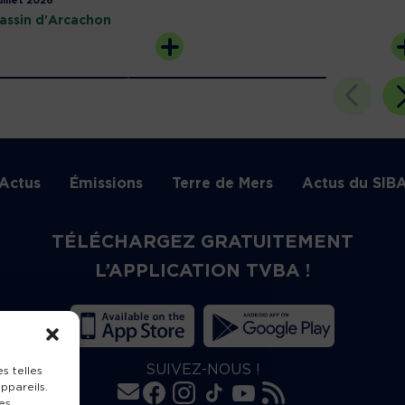
uillet 2026
assin d'Arcachon
Actus
Émissions
Terre de Mers
Actus du SIB
TÉLÉCHARGEZ GRATUITEMENT
L’APPLICATION TVBA !
SUIVEZ-NOUS !
s telles
ppareils.
es