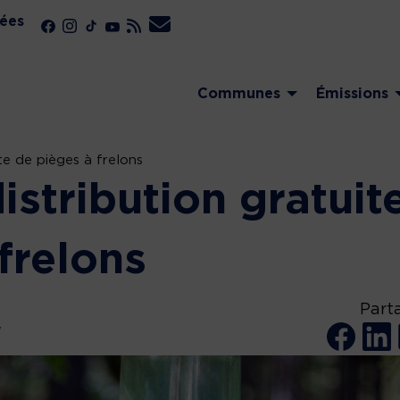
ées
Communes
Émissions
te de pièges à frelons
istribution gratuit
frelons
Part
y