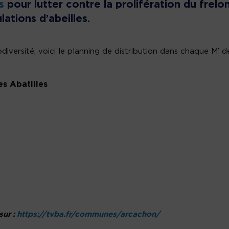
s
pour lutter contre la prolifération du frelo
ations d’abeilles.
odiversité, voici le planning de distribution dans chaque M’ d
des Abatilles
sur :
https://tvba.fr/communes/arcachon/