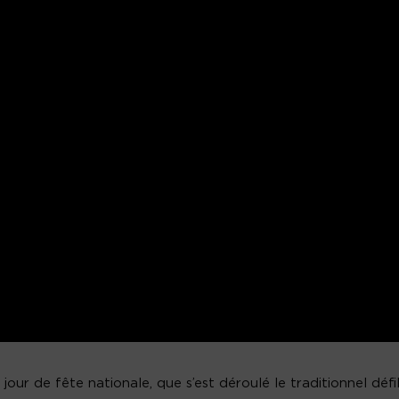
jour de fête nationale, que s’est déroulé le traditionnel défil