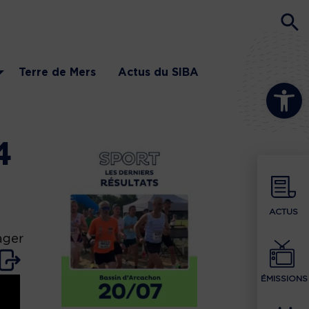
Terre de Mers
Actus du SIBA
Ouvrir la b
4
ACTUS
ager
ÉMISSIONS