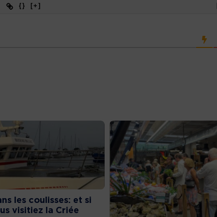
{}
[+]
ns les coulisses: et si
us visitiez la Criée