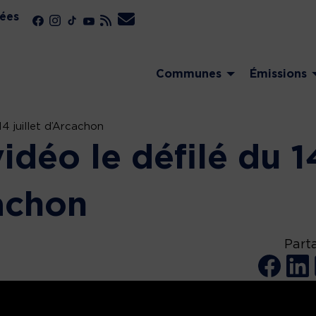
ées
Communes
Émissions
14 juillet d’Arcachon
idéo le défilé du 1
cachon
Part