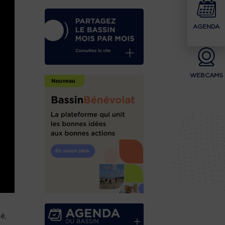
AGENDA
WEBCAMS
é,