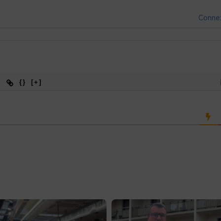
Conne
{}
[+]