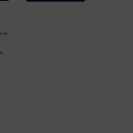
 rue
és