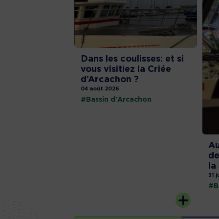
Dans les coulisses: et si
vous visitiez la Criée
d’Arcachon ?
04 août 2026
#Bassin d'Arcachon
Au
de
la
31 j
#B