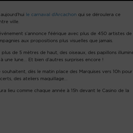
 aujourd’hui
le carnaval d’Arcachon
qui se déroulera ce
re ville.
l’événement s’annonce féérique avec plus de 450 artistes de
mpagnies aux propositions plus visuelles que jamais.
plus de 5 mètres de haut, des oiseaux, des papillons illumin
à une lune… Et bien d’autres surprises encore !
le souhaitent, dès le matin place des Marquises vers 10h pour
certs, des ateliers maquillage…
ura lieu comme chaque année à 15h devant le Casino de la