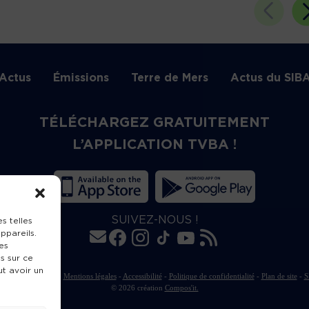
Actus
Émissions
Terre de Mers
Actus du SIB
TÉLÉCHARGEZ GRATUITEMENT
L’APPLICATION TVBA !
SUIVEZ-NOUS !
s telles
ppareils.
es
s sur ce
ut avoir un
rte de publication
-
Mentions légales
-
Accessibilité
-
Politique de confidentialité
-
Plan de site
-
S
© 2026 création
Compos'it.