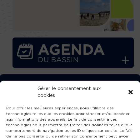
TÉLÉCHARGEZ GRATUITEMENT
Gérer le consentement aux
cookies
L’APPLICATION TVBA !
Pour offrir les meilleures expériences, nous utilisons des
technologies telles que les cookies pour stocker et/ou accéder
aux informations des appareils. Le fait de consentir à ces
technologies nous permettra de traiter des données telles que le
comportement de navigation ou les ID uniques sur ce site. Le fait
SUIVEZ-NOUS !
de ne pas consentir ou de retirer son consentement peut avoir