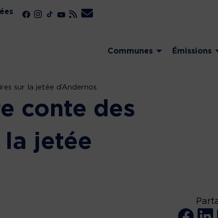
ées
Communes
Émissions
ires sur la jetée d’Andernos
vre conte des
 la jetée
Part