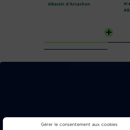
#Bassin d'Arcachon
01 
#B
Gérer le consentement aux cookies