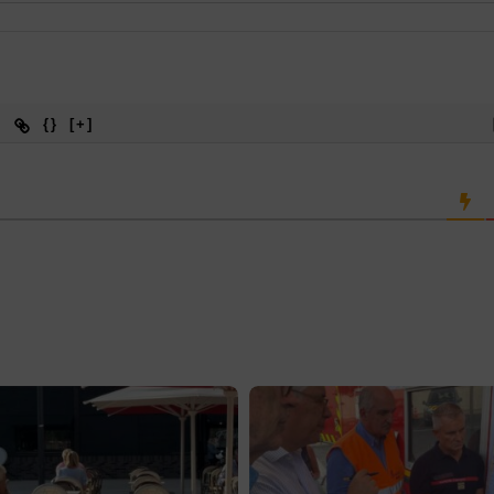
{}
[+]