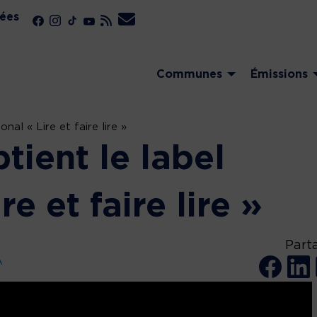
ées
Communes
Émissions
nal « Lire et faire lire »
ient le label
re et faire lire »
Part
A