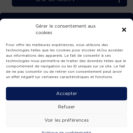
TÉLÉCHARGEZ GRATUITEMENT
Gérer le consentement aux
cookies
L’APPLICATION TVBA !
Pour offrir les meilleures expériences, nous utilisons des
technologies telles que les cookies pour stocker et/ou accéder
aux informations des appareils. Le fait de consentir à ces
technologies nous permettra de traiter des données telles que le
comportement de navigation ou les ID uniques sur ce site. Le fait
SUIVEZ-NOUS !
de ne pas consentir ou de retirer son consentement peut avoir
un effet négatif sur certaines caractéristiques et fonctions.
Charte de publication
-
Mentions légales
-
Accessibilité
-
Politique de confidentialité
-
Plan
Accepter
de site
-
SIBA
© 2026 création
Compos'it.
Refuser
Voir les préférences
Politique de confidentialité