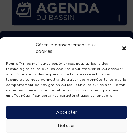
TÉLÉCHARGEZ GRATUITEMENT
Gérer le consentement aux
cookies
L’APPLICATION TVBA !
Pour offrir les meilleures expériences, nous utilisons des
technologies telles que les cookies pour stocker et/ou accéder
aux informations des appareils. Le fait de consentir à ces
technologies nous permettra de traiter des données telles que le
comportement de navigation ou les ID uniques sur ce site. Le fait
SUIVEZ-NOUS !
de ne pas consentir ou de retirer son consentement peut avoir
un effet négatif sur certaines caractéristiques et fonctions.
Charte de publication
-
Mentions légales
-
Accessibilité
-
Politique de confidentialité
-
Plan
Accepter
de site
-
SIBA
© 2026 création
Compos'it.
Refuser