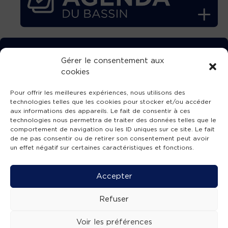
TÉLÉCHARGEZ GRATUITEMENT
Gérer le consentement aux
cookies
L’APPLICATION TVBA !
Pour offrir les meilleures expériences, nous utilisons des
technologies telles que les cookies pour stocker et/ou accéder
aux informations des appareils. Le fait de consentir à ces
technologies nous permettra de traiter des données telles que le
comportement de navigation ou les ID uniques sur ce site. Le fait
SUIVEZ-NOUS !
de ne pas consentir ou de retirer son consentement peut avoir
un effet négatif sur certaines caractéristiques et fonctions.
Charte de publication
-
Mentions légales
-
Accessibilité
-
Politique de confidentialité
-
Plan
Accepter
de site
-
SIBA
© 2026 création
Compos'it.
Refuser
Voir les préférences