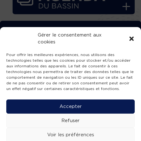
TÉLÉCHARGEZ GRATUITEMENT
Gérer le consentement aux
cookies
L’APPLICATION TVBA !
Pour offrir les meilleures expériences, nous utilisons des
technologies telles que les cookies pour stocker et/ou accéder
aux informations des appareils. Le fait de consentir à ces
technologies nous permettra de traiter des données telles que le
comportement de navigation ou les ID uniques sur ce site. Le fait
SUIVEZ-NOUS !
de ne pas consentir ou de retirer son consentement peut avoir
un effet négatif sur certaines caractéristiques et fonctions.
Charte de publication
-
Mentions légales
-
Accessibilité
-
Politique de confidentialité
-
Plan
Accepter
de site
-
SIBA
© 2026 création
Compos'it.
Refuser
Voir les préférences