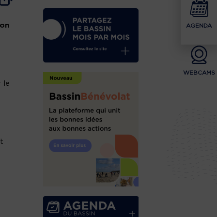
ion
AGENDA
WEBCAMS
 le
t