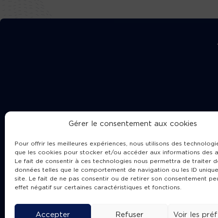
Gérer le consentement aux cookies
Pour offrir les meilleures expériences, nous utilisons des technologie
que les cookies pour stocker et/ou accéder aux informations des a
Le fait de consentir à ces technologies nous permettra de traiter d
données telles que le comportement de navigation ou les ID unique
site. Le fait de ne pas consentir ou de retirer son consentement pe
Cha
effet négatif sur certaines caractéristiques et fonctions.
Accepter
Refuser
Voir les pré