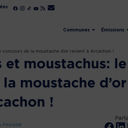
ées
Communes
Émissions
e concours de la moustache d’or revient à Arcachon !
 et moustachus: le
 la moustache d’or
cachon !
Part
u Peyrazat