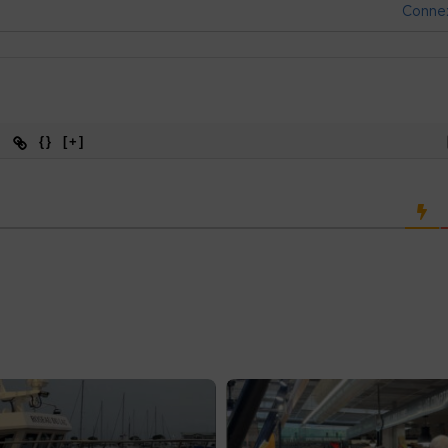
Conne
{}
[+]