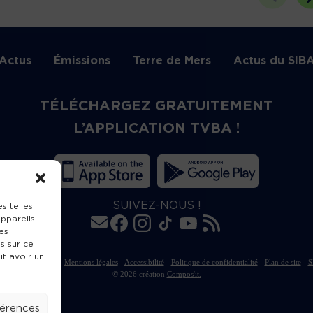
Actus
Émissions
Terre de Mers
Actus du SIB
TÉLÉCHARGEZ GRATUITEMENT
L’APPLICATION TVBA !
SUIVEZ-NOUS !
s telles
ppareils.
es
s sur ce
ut avoir un
rte de publication
-
Mentions légales
-
Accessibilité
-
Politique de confidentialité
-
Plan de site
-
S
© 2026 création
Compos'it.
férences