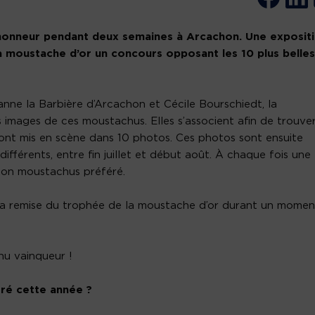
’honneur pendant deux semaines à Arcachon. Une exposit
 la moustache d’or un concours opposant les 10 plus belles
nne la Barbière d’Arcachon et Cécile Bourschiedt, la
 images de ces moustachus. Elles s’associent afin de trouver
ont mis en scène dans 10 photos. Ces photos sont ensuite
différents, entre fin juillet et début août. À chaque fois une
 son moustachus préféré.
r la remise du trophée de la moustache d’or durant un momen
hu vainqueur !
ré cette année ?