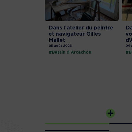
Dans l’atelier du peintre
Da
et navigateur Gilles
vo
Mallet
d’
05 août 2026
04 
#Bassin d'Arcachon
#B