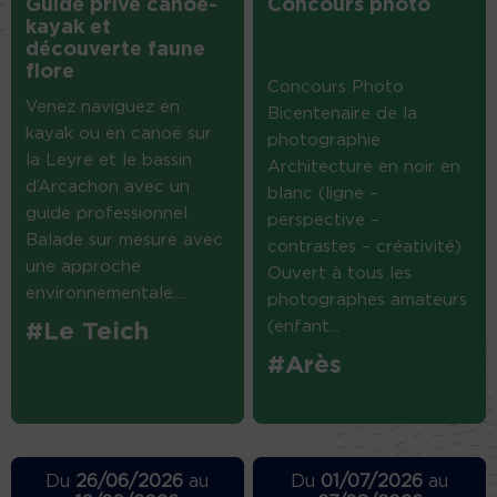
Guide privé canoë-
Concours photo
kayak et
découverte faune
flore
Concours Photo
Venez naviguez en
Bicentenaire de la
kayak ou en canoë sur
photographie
la Leyre et le bassin
Architecture en noir en
d’Arcachon avec un
blanc (ligne –
guide professionnel.
perspective –
Balade sur mesure avec
contrastes – créativité)
une approche
Ouvert à tous les
environnementale....
photographes amateurs
(enfant...
#Le Teich
#Arès
Du
26/06/2026
au
Du
01/07/2026
au