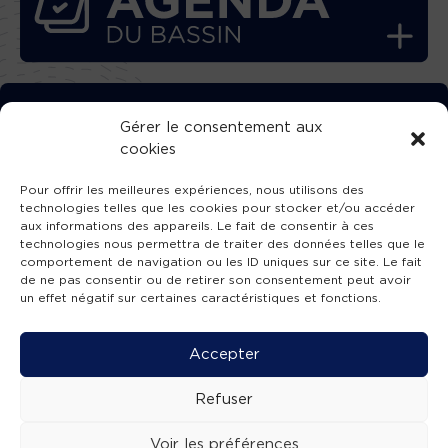
TÉLÉCHARGEZ GRATUITEMENT
Gérer le consentement aux
cookies
L’APPLICATION TVBA !
Pour offrir les meilleures expériences, nous utilisons des
technologies telles que les cookies pour stocker et/ou accéder
aux informations des appareils. Le fait de consentir à ces
technologies nous permettra de traiter des données telles que le
comportement de navigation ou les ID uniques sur ce site. Le fait
SUIVEZ-NOUS !
de ne pas consentir ou de retirer son consentement peut avoir
un effet négatif sur certaines caractéristiques et fonctions.
Charte de publication
-
Mentions légales
-
Accessibilité
-
Politique de confidentialité
-
Plan
Accepter
de site
-
SIBA
© 2026 création
Compos'it.
Refuser
Voir les préférences