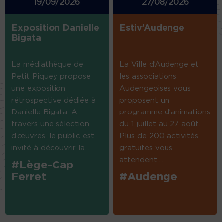
19/09/2026
27/08/2026
Exposition Danielle
Estiv’Audenge
Bigata
La médiathèque de
La Ville d’Audenge et
Petit Piquey propose
les associations
une exposition
Audengeoises vous
rétrospective dédiée à
proposent un
Danielle Bigata. A
programme d’animations
travers une sélection
du 1 juillet au 27 août.
d’œuvres, le public est
Plus de 200 activités
invité à découvrir la...
gratuites vous
attendent....
#Lège-Cap
Ferret
#Audenge