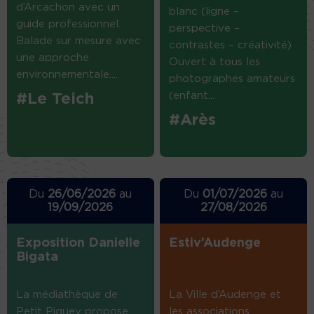
d’Arcachon avec un
blanc (ligne –
guide professionnel.
perspective –
Balade sur mesure avec
contrastes – créativité)
une approche
Ouvert à tous les
environnementale....
photographes amateurs
(enfant...
#Le Teich
#Arès
Du
26/06/2026
au
Du
01/07/2026
au
19/09/2026
27/08/2026
Exposition Danielle
Estiv’Audenge
Bigata
La médiathèque de
La Ville d’Audenge et
Petit Piquey propose
les associations