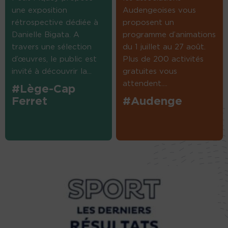
une exposition
Audengeoises vous
rétrospective dédiée à
proposent un
Danielle Bigata. A
programme d’animations
travers une sélection
du 1 juillet au 27 août.
d’œuvres, le public est
Plus de 200 activités
invité à découvrir la...
gratuites vous
attendent....
#Lège-Cap
Ferret
#Audenge