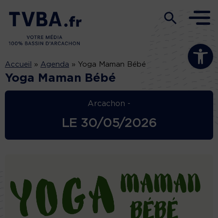
Ouvrir la b
Accueil
»
Agenda
»
Yoga Maman Bébé
Yoga Maman Bébé
Arcachon -
LE
30/05/2026