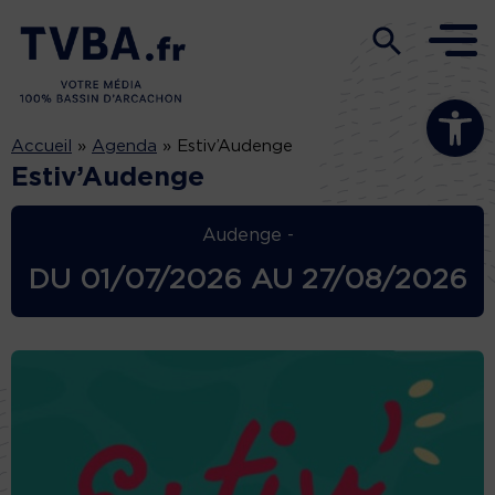
Ouvrir la b
Accueil
»
Agenda
»
Estiv’Audenge
Estiv’Audenge
Audenge -
DU
01/07/2026
AU
27/08/2026