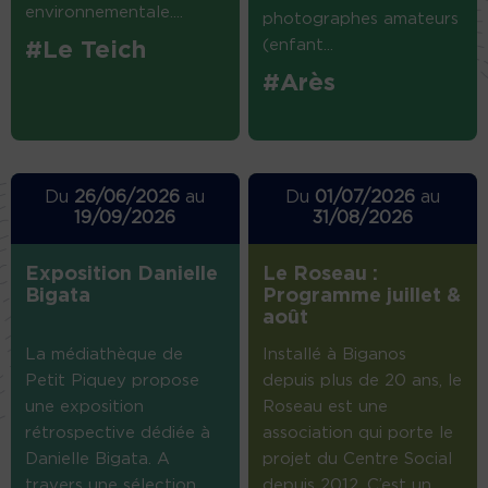
environnementale....
photographes amateurs
(enfant...
#Le Teich
#Arès
Du
26/06/2026
au
Du
01/07/2026
au
19/09/2026
31/08/2026
Exposition Danielle
Le Roseau :
Bigata
Programme juillet &
août
La médiathèque de
Installé à Biganos
Petit Piquey propose
depuis plus de 20 ans, le
une exposition
Roseau est une
rétrospective dédiée à
association qui porte le
Danielle Bigata. A
projet du Centre Social
travers une sélection
depuis 2012. C’est un