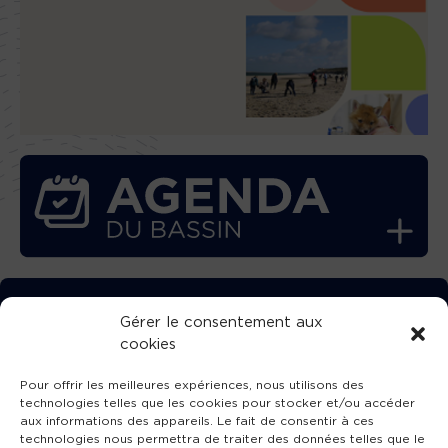
TÉLÉCHARGEZ GRATUITEMENT
Gérer le consentement aux
cookies
L’APPLICATION TVBA !
Pour offrir les meilleures expériences, nous utilisons des
technologies telles que les cookies pour stocker et/ou accéder
aux informations des appareils. Le fait de consentir à ces
technologies nous permettra de traiter des données telles que le