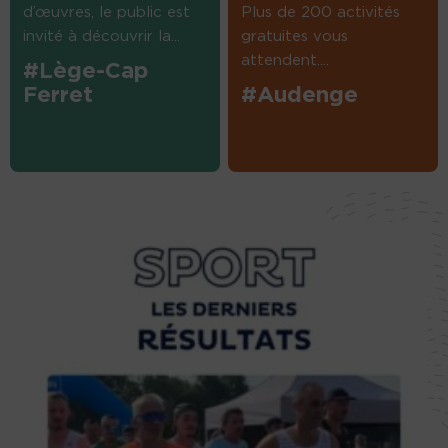
d’œuvres, le public est
Plus de 200 activités
invité à découvrir la...
gratuites vous
attendent....
#Lège-Cap
Ferret
#Audenge