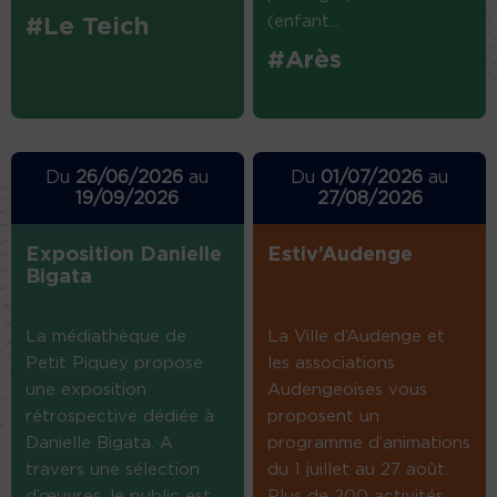
(enfant...
#Le Teich
#Arès
Du
26/06/2026
au
Du
01/07/2026
au
19/09/2026
27/08/2026
Exposition Danielle
Estiv’Audenge
Bigata
La médiathèque de
La Ville d’Audenge et
Petit Piquey propose
les associations
une exposition
Audengeoises vous
rétrospective dédiée à
proposent un
Danielle Bigata. A
programme d’animations
travers une sélection
du 1 juillet au 27 août.
d’œuvres, le public est
Plus de 200 activités