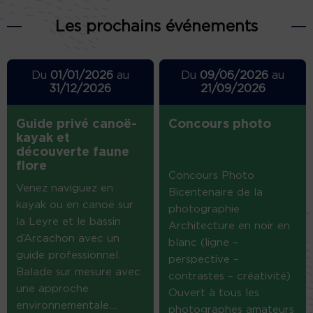
Les prochains événements
Du
01/01/2026
au
Du
09/06/2026
au
31/12/2026
21/09/2026
Guide privé canoë-
Concours photo
kayak et
découverte faune
flore
Concours Photo
Venez naviguez en
Bicentenaire de la
kayak ou en canoë sur
photographie
la Leyre et le bassin
Architecture en noir en
d’Arcachon avec un
blanc (ligne –
guide professionnel.
perspective –
Balade sur mesure avec
contrastes – créativité)
une approche
Ouvert à tous les
environnementale....
photographes amateurs