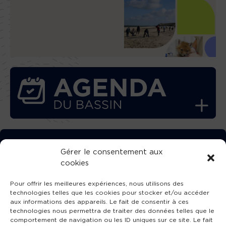
TÉLÉCHARGEZ GRATUITEMENT
Gérer le consentement aux
cookies
L’APPLICATION TVBA !
Pour offrir les meilleures expériences, nous utilisons des
technologies telles que les cookies pour stocker et/ou accéder
aux informations des appareils. Le fait de consentir à ces
technologies nous permettra de traiter des données telles que le
comportement de navigation ou les ID uniques sur ce site. Le fait
SUIVEZ-NOUS !