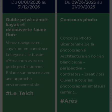
Du
01/01/2026
au
Du
09/06/2026
au
31/12/2026
21/09/2026
Guide privé canoë-
Concours photo
kayak et
découverte faune
flore
Concours Photo
Venez naviguez en
Bicentenaire de la
kayak ou en canoë sur
photographie
la Leyre et le bassin
Architecture en noir en
d’Arcachon avec un
blanc (ligne –
guide professionnel.
perspective –
Balade sur mesure avec
contrastes – créativité)
une approche
Ouvert à tous les
environnementale....
photographes amateurs
(enfant...
#Le Teich
#Arès