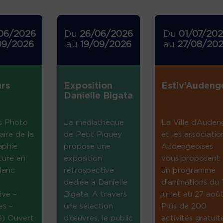
06/2026
Du
26/06/2026
Du
01/07/20
09/2026
au
19/09/2026
au
27/08/20
rs
Exposition
Estiv’Audeng
Danielle Bigata
s Photo
La médiathèque
La Ville d’Auden
aire de la
de Petit Piquey
et les associatio
aphie
propose une
Audengeoises
ture en
exposition
vous proposent
lanc
rétrospective
un programme
dédiée à Danielle
d’animations du 
ive –
Bigata. A travers
juillet au 27 août
es –
une sélection
Plus de 200
té) Ouvert
d’œuvres, le public
activités gratuit