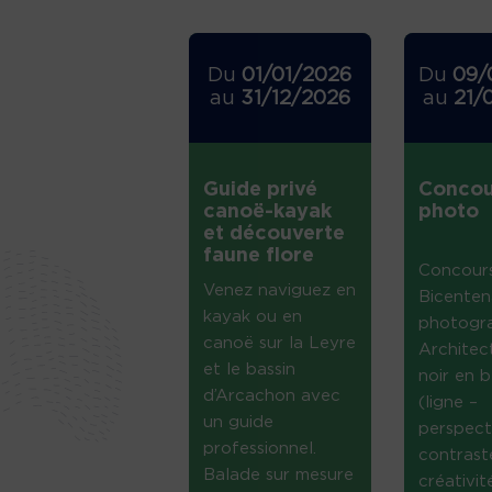
Du
01/01/2026
Du
09/
au
31/12/2026
au
21/
Guide privé
Concou
canoë-kayak
photo
et découverte
faune flore
Concour
Venez naviguez en
Bicenten
kayak ou en
photogr
canoë sur la Leyre
Architec
et le bassin
noir en b
d’Arcachon avec
(ligne –
un guide
perspect
professionnel.
contrast
Balade sur mesure
créativi