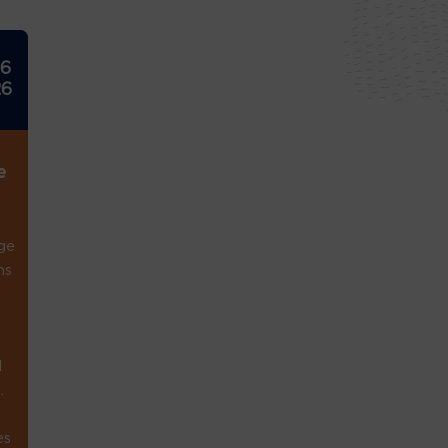
26
26
e
ge
ns
1
.
es