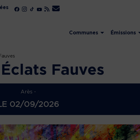
ées
Communes
Émissions
 Fauves
: Éclats Fauves
Arès -
LE
02/09/2026