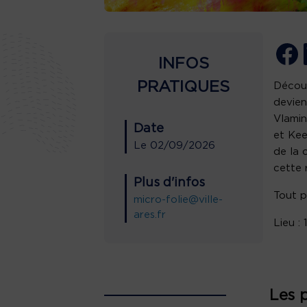
INFOS
PRATIQUES
Découv
devien
Vlamin
Date
et Kee
Le
02/09/2026
de la 
cette 
Plus d'infos
Tout p
micro-folie@ville-
ares.fr
Lieu :
Les 