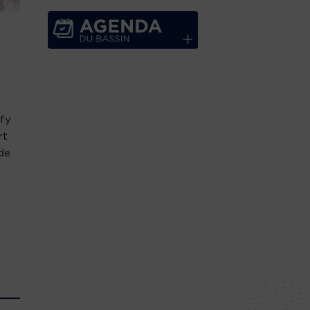
r
ufy
rt
de