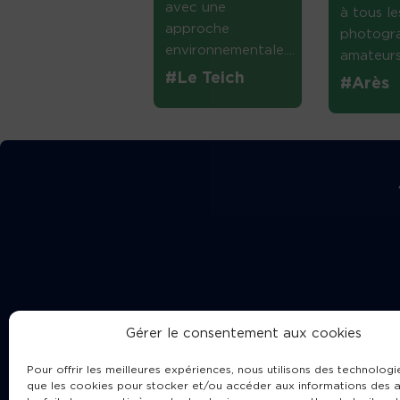
avec une
à tous le
approche
photogr
environnementale....
amateurs 
#Le Teich
#Arès
Gérer le consentement aux cookies
Pour offrir les meilleures expériences, nous utilisons des technologie
que les cookies pour stocker et/ou accéder aux informations des a