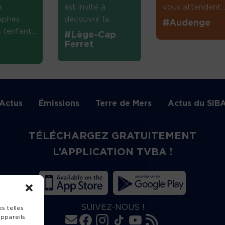
s
est invité à
vous attendent...
aphes
découvrir la...
#Audenge
(enfant...
#Lège-Cap
Ferret
Actus
Émissions
Terre de Mers
Actus du SIB
TÉLÉCHARGEZ GRATUITEMENT
L’APPLICATION TVBA !
SUIVEZ-NOUS !
s telles
ppareils.