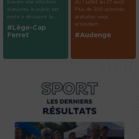
travers une sélection
du 1 juillet au 27 août.
d’œuvres, le public est
Plus de 200 activités
invité à découvrir la...
gratuites vous
attendent....
#Lège-Cap
Ferret
#Audenge