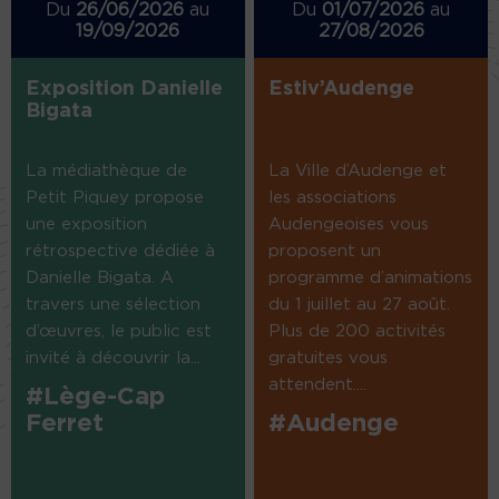
Du
26/06/2026
au
Du
01/07/2026
au
19/09/2026
27/08/2026
Exposition Danielle
Estiv’Audenge
Bigata
La médiathèque de
La Ville d’Audenge et
Petit Piquey propose
les associations
une exposition
Audengeoises vous
rétrospective dédiée à
proposent un
Danielle Bigata. A
programme d’animations
travers une sélection
du 1 juillet au 27 août.
d’œuvres, le public est
Plus de 200 activités
invité à découvrir la...
gratuites vous
attendent....
#Lège-Cap
Ferret
#Audenge