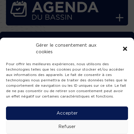
TÉLÉCHARGEZ GRATUITEMENT
Gérer le consentement aux
cookies
L’APPLICATION TVBA !
Pour offrir les meilleures expériences, nous utilisons des
technologies telles que les cookies pour stocker et/ou accéder
aux informations des appareils. Le fait de consentir à ces
technologies nous permettra de traiter des données telles que le
comportement de navigation ou les ID uniques sur ce site. Le fait
SUIVEZ-NOUS !
de ne pas consentir ou de retirer son consentement peut avoir
un effet négatif sur certaines caractéristiques et fonctions.
Charte de publication
-
Mentions légales
-
Accessibilité
-
Politique de confidentialité
-
Plan
Accepter
de site
-
SIBA
© 2026 création
Compos'it.
Refuser