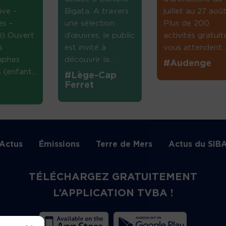
ive –
Bigata. A travers
juillet au 27 août
es –
une sélection
Plus de 200
té) Ouvert
d’œuvres, le public
activités gratuit
s
est invité à
vous attendent...
aphes
découvrir la...
#Audenge
(enfant...
#Lège-Cap
Ferret
Actus
Émissions
Terre de Mers
Actus du SIB
TÉLÉCHARGEZ GRATUITEMENT
L’APPLICATION TVBA !