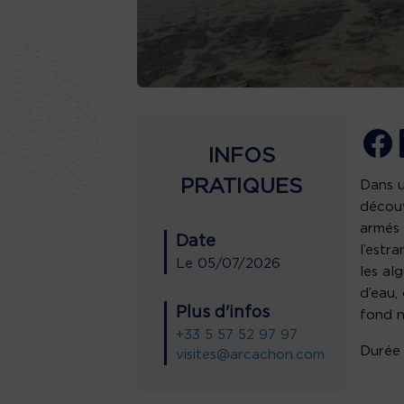
INFOS
PRATIQUES
Dans u
découv
armés 
Date
l’estr
Le
05/07/2026
les al
d’eau,
Plus d'infos
fond n
+33 5 57 52 97 97
Durée
visites@arcachon.com