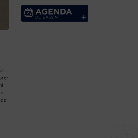
s,
orer
mi
res
 de