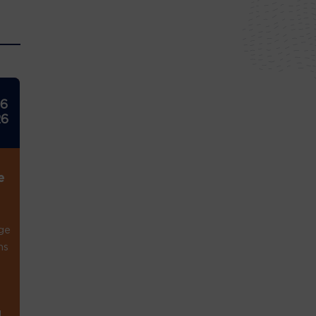
26
26
e
ge
ns
1