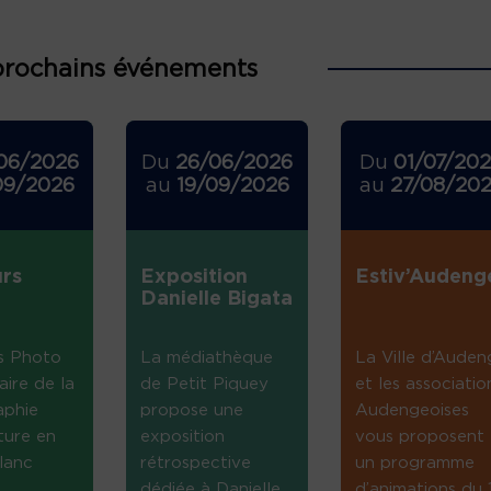
prochains événements
06/2026
Du
26/06/2026
Du
01/07/20
09/2026
au
19/09/2026
au
27/08/20
rs
Exposition
Estiv’Audeng
Danielle Bigata
s Photo
La médiathèque
La Ville d’Auden
aire de la
de Petit Piquey
et les associatio
aphie
propose une
Audengeoises
ture en
exposition
vous proposent
lanc
rétrospective
un programme
dédiée à Danielle
d’animations du 