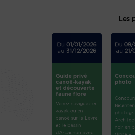
Les 
Du
01/01/2026
Du
09/
au
31/12/2026
au
21/
Guide privé
Concou
canoë-kayak
photo
et découverte
faune flore
Concour
Venez naviguez en
Bicenten
kayak ou en
photogr
canoë sur la Leyre
Architec
et le bassin
noir en b
d’Arcachon avec
(ligne –