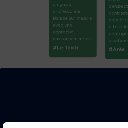
un guide
perspect
professionnel.
contrast
Balade sur mesure
créativi
avec une
à tous le
approche
photogr
environnementale....
amateurs 
#Le Teich
#Arès