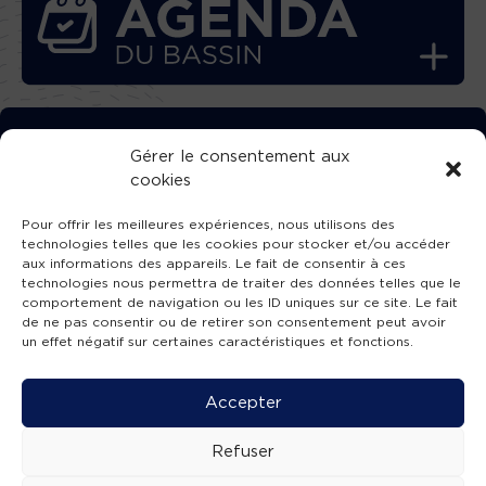
TÉLÉCHARGEZ GRATUITEMENT
Gérer le consentement aux
cookies
L’APPLICATION TVBA !
Pour offrir les meilleures expériences, nous utilisons des
technologies telles que les cookies pour stocker et/ou accéder
aux informations des appareils. Le fait de consentir à ces
technologies nous permettra de traiter des données telles que le
comportement de navigation ou les ID uniques sur ce site. Le fait
SUIVEZ-NOUS !
de ne pas consentir ou de retirer son consentement peut avoir
un effet négatif sur certaines caractéristiques et fonctions.
Charte de publication
-
Mentions légales
-
Accessibilité
-
Politique de confidentialité
-
Plan
Accepter
de site
-
SIBA
© 2026 création
Compos'it.
Refuser