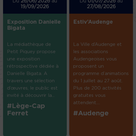
Du
26/06/2026
au
Du
01/07/2026
au
19/09/2026
27/08/2026
Exposition Danielle
Estiv’Audenge
Bigata
La médiathèque de
La Ville d’Audenge et
Petit Piquey propose
les associations
une exposition
Audengeoises vous
rétrospective dédiée à
proposent un
Danielle Bigata. A
programme d’animations
travers une sélection
du 1 juillet au 27 août.
d’œuvres, le public est
Plus de 200 activités
invité à découvrir la...
gratuites vous
attendent....
#Lège-Cap
Ferret
#Audenge