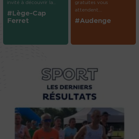
invité à découvrir la...
gratuites vous
attendent....
#Lège-Cap
Ferret
#Audenge