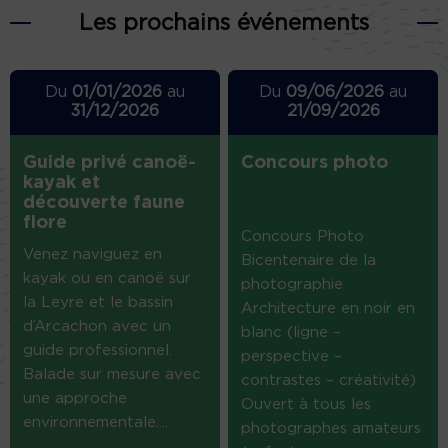
Les prochains événements
Du
01/01/2026
au
Du
09/06/2026
au
31/12/2026
21/09/2026
Guide privé canoë-
Concours photo
kayak et
découverte faune
flore
Concours Photo
Venez naviguez en
Bicentenaire de la
kayak ou en canoë sur
photographie
la Leyre et le bassin
Architecture en noir en
d’Arcachon avec un
blanc (ligne –
guide professionnel.
perspective –
Balade sur mesure avec
contrastes – créativité)
une approche
Ouvert à tous les
environnementale....
photographes amateurs