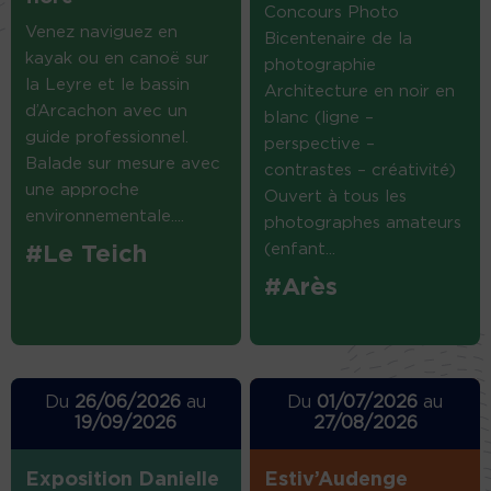
Concours Photo
Venez naviguez en
Bicentenaire de la
kayak ou en canoë sur
photographie
la Leyre et le bassin
Architecture en noir en
d’Arcachon avec un
blanc (ligne –
guide professionnel.
perspective –
Balade sur mesure avec
contrastes – créativité)
une approche
Ouvert à tous les
environnementale....
photographes amateurs
(enfant...
#Le Teich
#Arès
Du
26/06/2026
au
Du
01/07/2026
au
19/09/2026
27/08/2026
Exposition Danielle
Estiv’Audenge