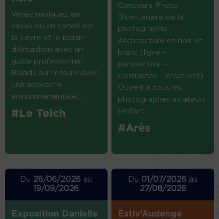
Concours Photo
Venez naviguez en
Bicentenaire de la
kayak ou en canoë sur
photographie
la Leyre et le bassin
Architecture en noir en
d’Arcachon avec un
blanc (ligne –
guide professionnel.
perspective –
Balade sur mesure avec
contrastes – créativité)
une approche
Ouvert à tous les
environnementale....
photographes amateurs
(enfant...
#Le Teich
#Arès
Du
26/06/2026
au
Du
01/07/2026
au
19/09/2026
27/08/2026
Exposition Danielle
Estiv’Audenge