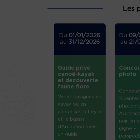
Les 
Du
01/01/2026
Du
09/
au
31/12/2026
au
21/
Guide privé
Concou
canoë-kayak
photo
et découverte
faune flore
Concour
Venez naviguez en
Bicenten
kayak ou en
photogr
canoë sur la Leyre
Architec
et le bassin
noir en b
d’Arcachon avec
(ligne –
un guide
perspect