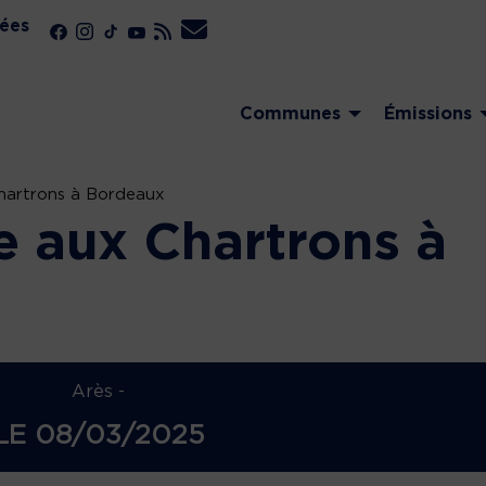
ées
Communes
Émissions
Chartrons à Bordeaux
e aux Chartrons à
Arès -
LE
08/03/2025