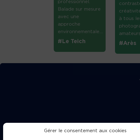
professionnel.
contrast
Balade sur mesure
créativi
avec une
à tous le
approche
photogr
environnementale....
amateurs 
#Le Teich
#Arès
Gérer le consentement aux cookies