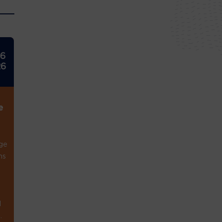
26
26
e
ge
ns
1
.