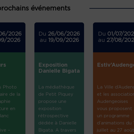
prochains événements
06/2026
Du
26/06/2026
Du
01/07/20
09/2026
au
19/09/2026
au
27/08/20
rs
Exposition
Estiv’Audeng
Danielle Bigata
s Photo
La médiathèque
La Ville d’Auden
aire de la
de Petit Piquey
et les associatio
aphie
propose une
Audengeoises
ture en
exposition
vous proposent
lanc
rétrospective
un programme
dédiée à Danielle
d’animations du 
ive –
Bigata. A travers
juillet au 27 août