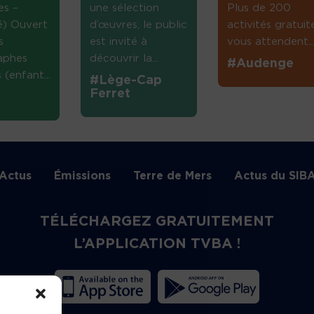
es –
une sélection
Plus de 200
té) Ouvert
d’œuvres, le public
activités gratuit
s
est invité à
vous attendent...
aphes
découvrir la...
#Audenge
(enfant...
#Lège-Cap
Ferret
Actus
Émissions
Terre de Mers
Actus du SIB
TÉLÉCHARGEZ GRATUITEMENT
L’APPLICATION TVBA !