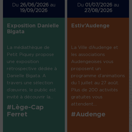
Du
26/06/2026
au
Du
01/07/2026
au
19/09/2026
27/08/2026
Exposition Danielle
Estiv’Audenge
Bigata
La médiathèque de
La Ville d’Audenge et
Petit Piquey propose
les associations
une exposition
Audengeoises vous
rétrospective dédiée à
proposent un
Danielle Bigata. A
programme d’animations
travers une sélection
du 1 juillet au 27 août.
d’œuvres, le public est
Plus de 200 activités
invité à découvrir la...
gratuites vous
attendent....
#Lège-Cap
Ferret
#Audenge