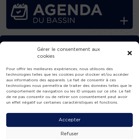
TÉLÉCHARGEZ GRATUITEMENT
Gérer le consentement aux
cookies
L’APPLICATION TVBA !
Pour offrir les meilleures expériences, nous utilisons des
technologies telles que les cookies pour stocker et/ou accéder
aux informations des appareils. Le fait de consentir à ces
technologies nous permettra de traiter des données telles que le
comportement de navigation ou les ID uniques sur ce site. Le fait
SUIVEZ-NOUS !
de ne pas consentir ou de retirer son consentement peut avoir
un effet négatif sur certaines caractéristiques et fonctions.
Charte de publication
-
Mentions légales
-
Accessibilité
-
Politique de confidentialité
-
Plan
Accepter
de site
-
SIBA
© 2026 création
Compos'it.
Refuser