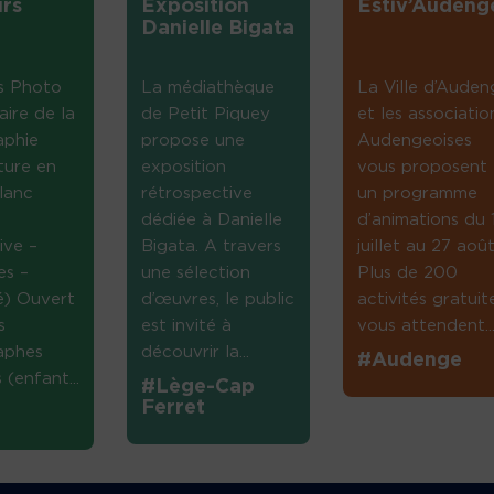
rs
Exposition
Estiv’Audeng
Danielle Bigata
s Photo
La médiathèque
La Ville d’Auden
aire de la
de Petit Piquey
et les associatio
aphie
propose une
Audengeoises
ture en
exposition
vous proposent
lanc
rétrospective
un programme
dédiée à Danielle
d’animations du 
ive –
Bigata. A travers
juillet au 27 août
es –
une sélection
Plus de 200
té) Ouvert
d’œuvres, le public
activités gratuit
s
est invité à
vous attendent...
aphes
découvrir la...
#Audenge
(enfant...
#Lège-Cap
Ferret