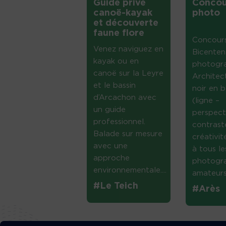
Guide privé
Concou
canoë-kayak
photo
et découverte
faune flore
Concour
Venez naviguez en
Bicenten
kayak ou en
photogr
canoë sur la Leyre
Architec
et le bassin
noir en b
d’Arcachon avec
(ligne –
un guide
perspect
professionnel.
contrast
Balade sur mesure
créativi
avec une
à tous le
approche
photogr
environnementale....
amateurs 
#Le Teich
#Arès