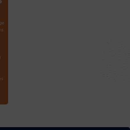
e
ge
ns
1
.
es
.