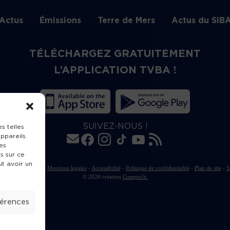
Actus
Émissions
Terre de Mers
Actus du SIB
TÉLÉCHARGEZ GRATUITEMENT
L’APPLICATION TVBA !
SUIVEZ-NOUS !
s telles
ppareils.
es
s sur ce
ut avoir un
rte de publication
-
Mentions légales
-
Accessibilité
-
Politique de confidentialité
-
Plan de site
-
S
© 2026 création
Compos'it.
férences