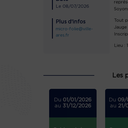
représ
Le
08/07/2026
Soyons
Tout p
Plus d'infos
Jauge 
micro-folie@ville-
Inscrip
ares.fr
Lieu :
Les 
Du
01/01/2026
Du
09/
au
31/12/2026
au
21/