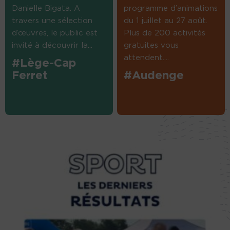
Danielle Bigata. A
programme d’animations
travers une sélection
du 1 juillet au 27 août.
d’œuvres, le public est
Plus de 200 activités
invité à découvrir la...
gratuites vous
attendent....
#Lège-Cap
Ferret
#Audenge