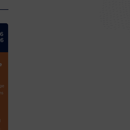
26
26
e
ge
ns
1
.