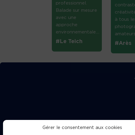
professionnel.
contrast
Balade sur mesure
créativi
avec une
à tous le
approche
photogr
environnementale....
amateurs 
#Le Teich
#Arès
Gérer le consentement aux cookies