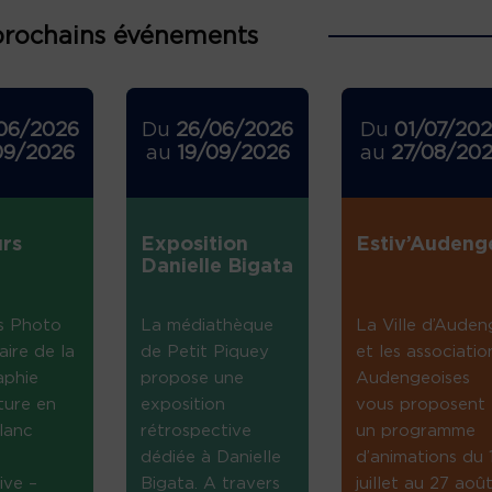
prochains événements
06/2026
Du
26/06/2026
Du
01/07/20
09/2026
au
19/09/2026
au
27/08/20
rs
Exposition
Estiv’Audeng
Danielle Bigata
s Photo
La médiathèque
La Ville d’Auden
aire de la
de Petit Piquey
et les associatio
aphie
propose une
Audengeoises
ture en
exposition
vous proposent
lanc
rétrospective
un programme
dédiée à Danielle
d’animations du 
ive –
Bigata. A travers
juillet au 27 août