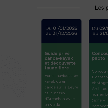
Les 
Du
01/01/2026
Du
09/
au
31/12/2026
au
21/
Guide privé
Concou
canoë-kayak
photo
et découverte
faune flore
Concour
Venez naviguez en
Bicenten
kayak ou en
photogr
canoë sur la Leyre
Architec
et le bassin
noir en b
d’Arcachon avec
(ligne –
un guide
perspect