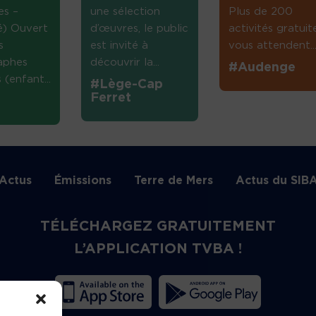
es –
une sélection
Plus de 200
té) Ouvert
d’œuvres, le public
activités gratuit
s
est invité à
vous attendent...
aphes
découvrir la...
#Audenge
(enfant...
#Lège-Cap
Ferret
Actus
Émissions
Terre de Mers
Actus du SIB
TÉLÉCHARGEZ GRATUITEMENT
L’APPLICATION TVBA !