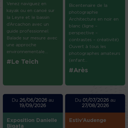
Venez naviguez en
Bicentenaire de la
kayak ou en canoë sur
photographie
la Leyre et le bassin
Architecture en noir en
d’Arcachon avec un
blanc (ligne –
guide professionnel.
perspective –
Balade sur mesure avec
contrastes – créativité)
une approche
Ouvert à tous les
environnementale....
photographes amateurs
(enfant...
#Le Teich
#Arès
Du
26/06/2026
au
Du
01/07/2026
au
19/09/2026
27/08/2026
Exposition Danielle
Estiv’Audenge
Bigata