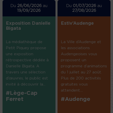
Du
26/06/2026
au
Du
01/07/2026
au
19/09/2026
27/08/2026
Exposition Danielle
Estiv’Audenge
Bigata
La médiathèque de
La Ville d’Audenge et
Petit Piquey propose
les associations
une exposition
Audengeoises vous
rétrospective dédiée à
proposent un
Danielle Bigata. A
programme d’animations
travers une sélection
du 1 juillet au 27 août.
d’œuvres, le public est
Plus de 200 activités
invité à découvrir la...
gratuites vous
attendent....
#Lège-Cap
Ferret
#Audenge