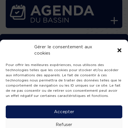
TÉLÉCHARGEZ GRATUITEMENT
Gérer le consentement aux
cookies
L’APPLICATION TVBA !
Pour offrir les meilleures expériences, nous utilisons des
technologies telles que les cookies pour stocker et/ou accéder
aux informations des appareils. Le fait de consentir à ces
technologies nous permettra de traiter des données telles que le
comportement de navigation ou les ID uniques sur ce site. Le fait
SUIVEZ-NOUS !
de ne pas consentir ou de retirer son consentement peut avoir
un effet négatif sur certaines caractéristiques et fonctions.
Charte de publication
-
Mentions légales
-
Accessibilité
-
Politique de confidentialité
-
Plan
Accepter
de site
-
SIBA
© 2026 création
Compos'it.
Refuser