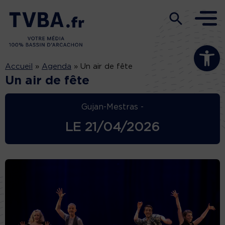
Ouvrir la b
Accueil
»
Agenda
»
Un air de fête
Un air de fête
Gujan-Mestras -
LE
21/04/2026