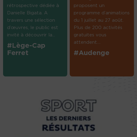
rétrospective dédiée à
proposent un
Danielle Bigata. A
programme d’animations
travers une sélection
du 1 juillet au 27 août.
d’œuvres, le public est
Plus de 200 activités
invité à découvrir la...
gratuites vous
attendent....
#Lège-Cap
Ferret
#Audenge