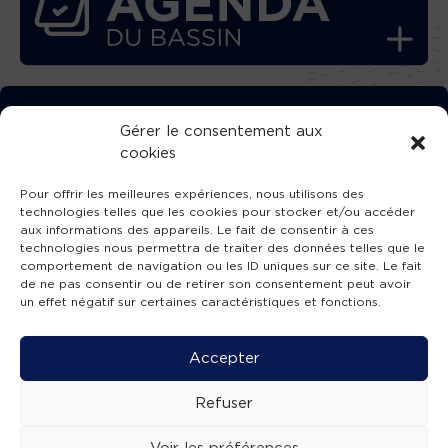
TÉLÉCHARGEZ GRATUITEMENT
Gérer le consentement aux
cookies
L’APPLICATION TVBA !
Pour offrir les meilleures expériences, nous utilisons des
technologies telles que les cookies pour stocker et/ou accéder
aux informations des appareils. Le fait de consentir à ces
technologies nous permettra de traiter des données telles que le
comportement de navigation ou les ID uniques sur ce site. Le fait
SUIVEZ-NOUS !
de ne pas consentir ou de retirer son consentement peut avoir
un effet négatif sur certaines caractéristiques et fonctions.
Charte de publication
-
Mentions légales
-
Accessibilité
-
Politique de confidentialité
-
Plan
Accepter
de site
-
SIBA
© 2026 création
Compos'it.
Refuser