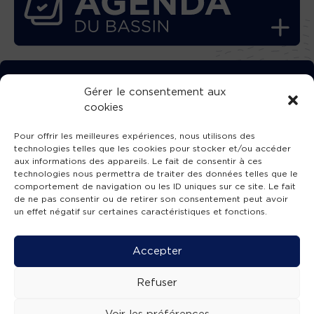
TÉLÉCHARGEZ GRATUITEMENT
Gérer le consentement aux
cookies
L’APPLICATION TVBA !
Pour offrir les meilleures expériences, nous utilisons des
technologies telles que les cookies pour stocker et/ou accéder
aux informations des appareils. Le fait de consentir à ces
technologies nous permettra de traiter des données telles que le
comportement de navigation ou les ID uniques sur ce site. Le fait
SUIVEZ-NOUS !
de ne pas consentir ou de retirer son consentement peut avoir
un effet négatif sur certaines caractéristiques et fonctions.
Charte de publication
-
Mentions légales
-
Accessibilité
-
Politique de confidentialité
-
Plan
Accepter
de site
-
SIBA
© 2026 création
Compos'it.
Refuser