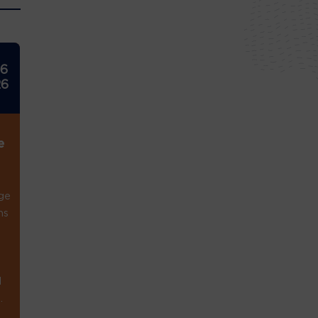
26
26
e
ge
ns
1
.