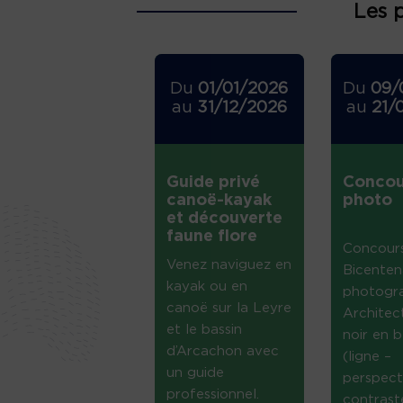
Les 
Du
01/01/2026
Du
09/
au
31/12/2026
au
21/
Guide privé
Concou
canoë-kayak
photo
et découverte
faune flore
Concour
Venez naviguez en
Bicenten
kayak ou en
photogr
canoë sur la Leyre
Architec
et le bassin
noir en b
d’Arcachon avec
(ligne –
un guide
perspect
professionnel.
contrast