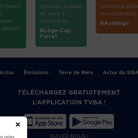
té) Ouvert
d’œuvres, le public
activités gratuit
s
est invité à
vous attendent...
aphes
découvrir la...
#Audenge
(enfant...
#Lège-Cap
Ferret
Actus
Émissions
Terre de Mers
Actus du SIB
TÉLÉCHARGEZ GRATUITEMENT
L’APPLICATION TVBA !
SUIVEZ-NOUS !
s telles