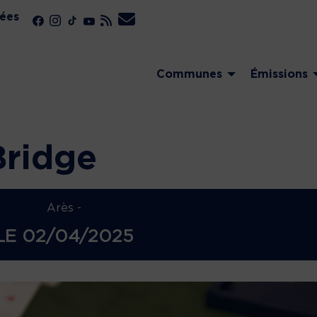
ées
Communes
Émissions
Bridge
Arès -
LE
02/04/2025