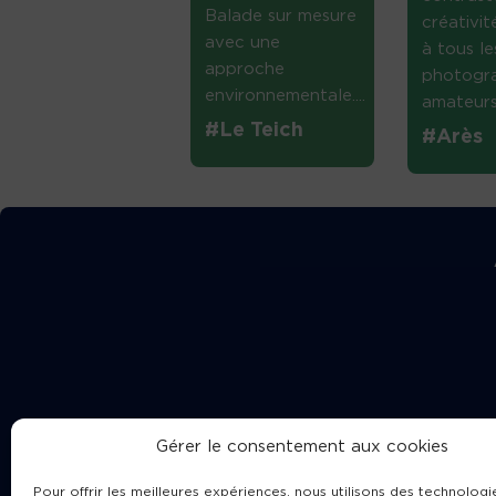
Balade sur mesure
créativi
avec une
à tous le
approche
photogr
environnementale....
amateurs 
#Le Teich
#Arès
Gérer le consentement aux cookies
Pour offrir les meilleures expériences, nous utilisons des technologie