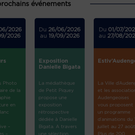
prochains événements
06/2026
Du
26/06/2026
Du
01/07/20
09/2026
au
19/09/2026
au
27/08/20
rs
Exposition
Estiv’Audeng
Danielle Bigata
s Photo
La médiathèque
La Ville d’Auden
aire de la
de Petit Piquey
et les associatio
aphie
propose une
Audengeoises
ture en
exposition
vous proposent
lanc
rétrospective
un programme
dédiée à Danielle
d’animations du 
ive –
Bigata. A travers
juillet au 27 août
es –
une sélection
Plus de 200