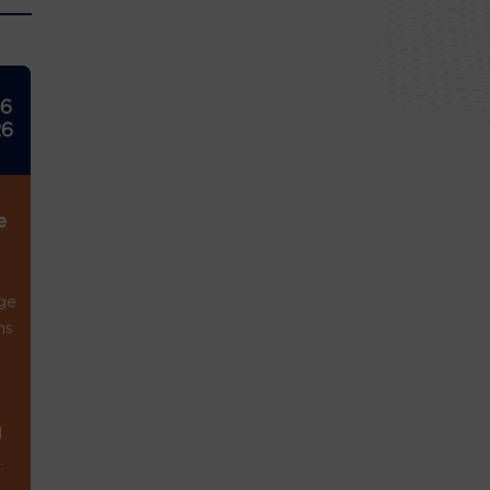
26
26
e
ge
ns
1
.