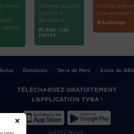
té) Ouvert
d’œuvres, le public
activités gratuit
s
est invité à
vous attendent...
aphes
découvrir la...
#Audenge
(enfant...
#Lège-Cap
Ferret
Actus
Émissions
Terre de Mers
Actus du SIB
TÉLÉCHARGEZ GRATUITEMENT
L’APPLICATION TVBA !
SUIVEZ-NOUS !
s telles