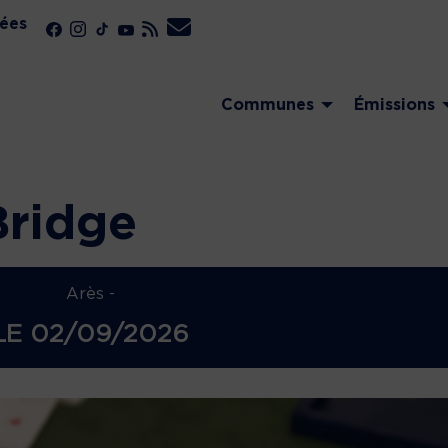
ées
Communes
Émissions
Bridge
Arès -
LE
02/09/2026