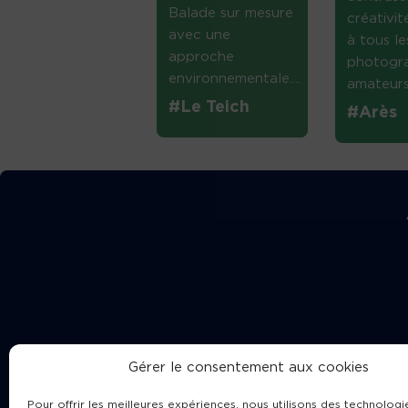
Balade sur mesure
créativi
avec une
à tous le
approche
photogr
environnementale....
amateurs 
#Le Teich
#Arès
Gérer le consentement aux cookies
Pour offrir les meilleures expériences, nous utilisons des technologie