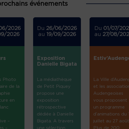
prochains événements
06/2026
Du
26/06/2026
Du
01/07/20
09/2026
au
19/09/2026
au
27/08/20
rs
Exposition
Estiv’Audeng
Danielle Bigata
s Photo
La médiathèque
La Ville d’Auden
aire de la
de Petit Piquey
et les associatio
aphie
propose une
Audengeoises
ture en
exposition
vous proposent
lanc
rétrospective
un programme
dédiée à Danielle
d’animations du 
ive –
Bigata. A travers
juillet au 27 août
es –
une sélection
Plus de 200