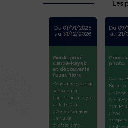
Les 
Du
01/01/2026
Du
09/
au
31/12/2026
au
21/
Guide privé
Concou
canoë-kayak
photo
et découverte
faune flore
Concour
Venez naviguez en
Bicenten
kayak ou en
photogr
canoë sur la Leyre
Architec
et le bassin
noir en b
d’Arcachon avec
(ligne –
un guide
perspect
professionnel.
contrast