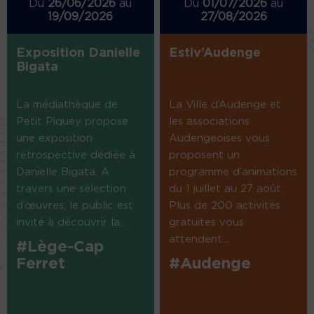
Du
26/06/2026
au
Du
01/07/2026
au
19/09/2026
27/08/2026
Exposition Danielle
Estiv’Audenge
Bigata
La médiathèque de
La Ville d’Audenge et
Petit Piquey propose
les associations
une exposition
Audengeoises vous
rétrospective dédiée à
proposent un
Danielle Bigata. A
programme d’animations
travers une sélection
du 1 juillet au 27 août.
d’œuvres, le public est
Plus de 200 activités
invité à découvrir la...
gratuites vous
attendent....
#Lège-Cap
Ferret
#Audenge