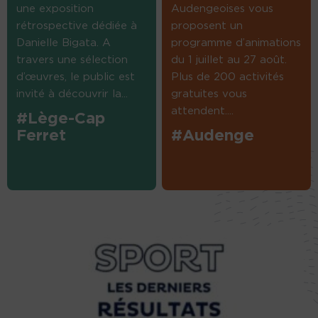
une exposition
Audengeoises vous
rétrospective dédiée à
proposent un
Danielle Bigata. A
programme d’animations
travers une sélection
du 1 juillet au 27 août.
d’œuvres, le public est
Plus de 200 activités
invité à découvrir la...
gratuites vous
attendent....
#Lège-Cap
Ferret
#Audenge