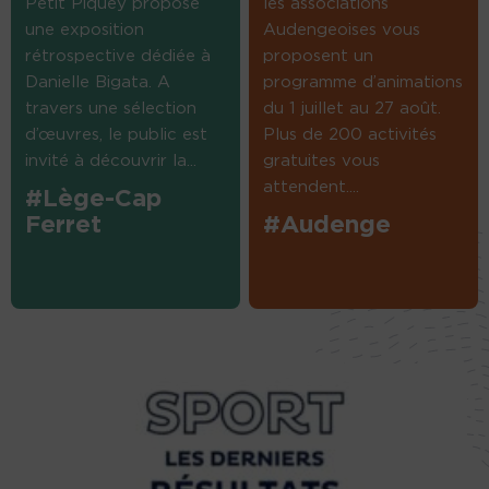
Petit Piquey propose
les associations
une exposition
Audengeoises vous
rétrospective dédiée à
proposent un
Danielle Bigata. A
programme d’animations
travers une sélection
du 1 juillet au 27 août.
d’œuvres, le public est
Plus de 200 activités
invité à découvrir la...
gratuites vous
attendent....
#Lège-Cap
Ferret
#Audenge