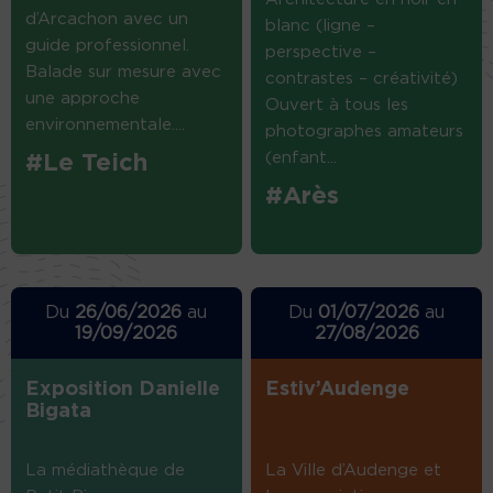
d’Arcachon avec un
blanc (ligne –
guide professionnel.
perspective –
Balade sur mesure avec
contrastes – créativité)
une approche
Ouvert à tous les
environnementale....
photographes amateurs
(enfant...
#Le Teich
#Arès
Du
26/06/2026
au
Du
01/07/2026
au
19/09/2026
27/08/2026
Exposition Danielle
Estiv’Audenge
Bigata
La médiathèque de
La Ville d’Audenge et