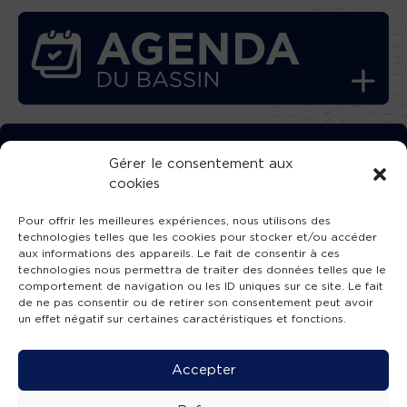
TÉLÉCHARGEZ GRATUITEMENT
Gérer le consentement aux
cookies
L’APPLICATION TVBA !
Pour offrir les meilleures expériences, nous utilisons des
technologies telles que les cookies pour stocker et/ou accéder
aux informations des appareils. Le fait de consentir à ces
technologies nous permettra de traiter des données telles que le
comportement de navigation ou les ID uniques sur ce site. Le fait
SUIVEZ-NOUS !
de ne pas consentir ou de retirer son consentement peut avoir
un effet négatif sur certaines caractéristiques et fonctions.
Charte de publication
-
Mentions légales
-
Accessibilité
-
Politique de confidentialité
-
Plan
Accepter
de site
-
SIBA
© 2026 création
Compos'it.