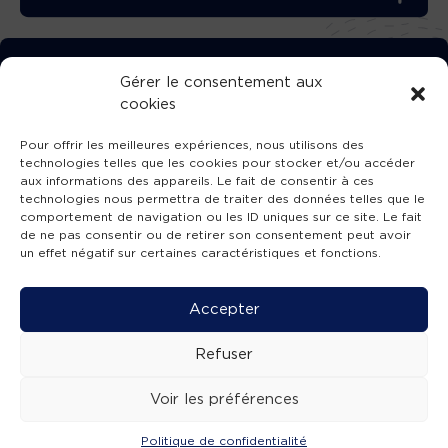
TÉLÉCHARGEZ GRATUITEMENT
Gérer le consentement aux
cookies
L’APPLICATION TVBA !
Pour offrir les meilleures expériences, nous utilisons des
technologies telles que les cookies pour stocker et/ou accéder
aux informations des appareils. Le fait de consentir à ces
technologies nous permettra de traiter des données telles que le
comportement de navigation ou les ID uniques sur ce site. Le fait
SUIVEZ-NOUS !
de ne pas consentir ou de retirer son consentement peut avoir
un effet négatif sur certaines caractéristiques et fonctions.
Charte de publication
-
Mentions légales
-
Accessibilité
-
Politique de confidentialité
-
Plan
Accepter
de site
-
SIBA
© 2026 création
Compos'it.
Refuser
Voir les préférences
Politique de confidentialité
ACTUS
ÉMISSIONS
AGENDA
WEBCAMS