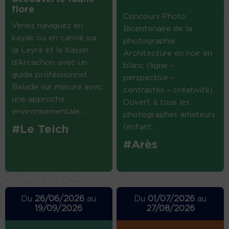
flore
Concours Photo
Venez naviguez en
Bicentenaire de la
kayak ou en canoë sur
photographie
la Leyre et le bassin
Architecture en noir en
d’Arcachon avec un
blanc (ligne –
guide professionnel.
perspective –
Balade sur mesure avec
contrastes – créativité)
une approche
Ouvert à tous les
environnementale....
photographes amateurs
(enfant...
#Le Teich
#Arès
Du
26/06/2026
au
Du
01/07/2026
au
19/09/2026
27/08/2026