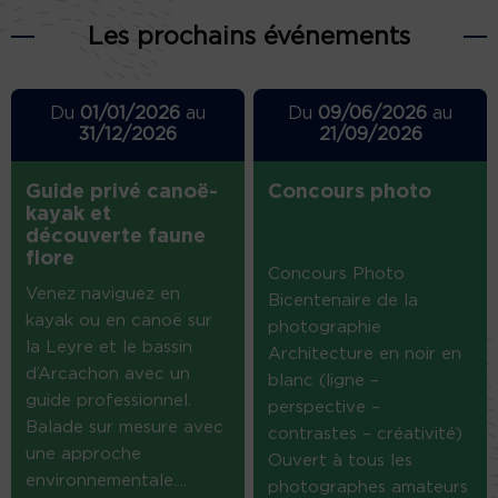
Les prochains événements
Du
01/01/2026
au
Du
09/06/2026
au
31/12/2026
21/09/2026
Guide privé canoë-
Concours photo
kayak et
découverte faune
flore
Concours Photo
Venez naviguez en
Bicentenaire de la
kayak ou en canoë sur
photographie
la Leyre et le bassin
Architecture en noir en
d’Arcachon avec un
blanc (ligne –
guide professionnel.
perspective –
Balade sur mesure avec
contrastes – créativité)
une approche
Ouvert à tous les
environnementale....
photographes amateurs