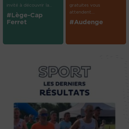
invité à découvrir la...
gratuites vous
attendent....
#Lège-Cap
Ferret
#Audenge