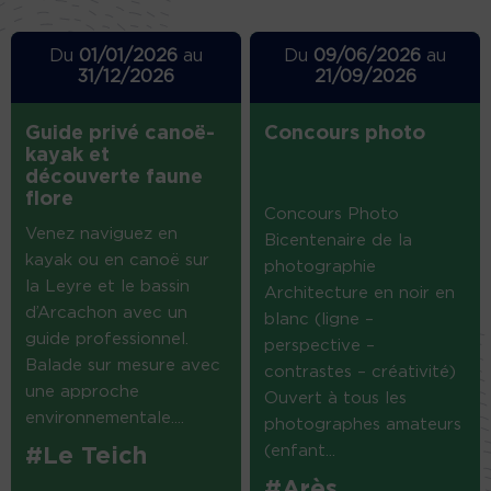
Du
01/01/2026
au
Du
09/06/2026
au
31/12/2026
21/09/2026
Guide privé canoë-
Concours photo
kayak et
découverte faune
flore
Concours Photo
Venez naviguez en
Bicentenaire de la
kayak ou en canoë sur
photographie
la Leyre et le bassin
Architecture en noir en
d’Arcachon avec un
blanc (ligne –
guide professionnel.
perspective –
Balade sur mesure avec
contrastes – créativité)
une approche
Ouvert à tous les
environnementale....
photographes amateurs
(enfant...
#Le Teich
#Arès