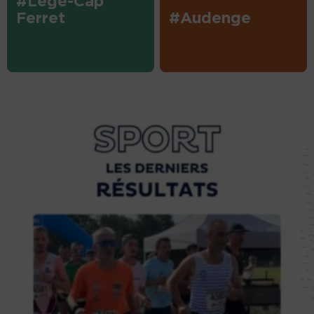
#Lège-Cap
Ferret
#Audenge