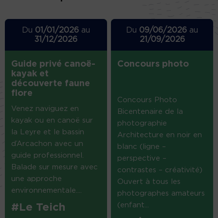
Du
01/01/2026
au
Du
09/06/2026
au
31/12/2026
21/09/2026
Guide privé canoë-
Concours photo
kayak et
découverte faune
flore
Concours Photo
Venez naviguez en
Bicentenaire de la
kayak ou en canoë sur
photographie
la Leyre et le bassin
Architecture en noir en
d’Arcachon avec un
blanc (ligne –
guide professionnel.
perspective –
Balade sur mesure avec
contrastes – créativité)
une approche
Ouvert à tous les
environnementale....
photographes amateurs
(enfant...
#Le Teich