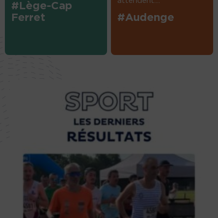
attendent....
#Lège-Cap
Ferret
#Audenge