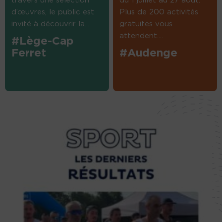
travers une sélection
du 1 juillet au 27 août.
d’œuvres, le public est
Plus de 200 activités
invité à découvrir la...
gratuites vous
attendent....
#Lège-Cap
Ferret
#Audenge