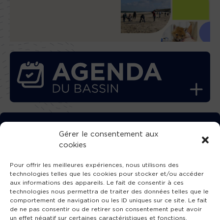
TÉLÉCHARGEZ GRATUITEMENT
Gérer le consentement aux
cookies
L’APPLICATION TVBA !
Pour offrir les meilleures expériences, nous utilisons des
technologies telles que les cookies pour stocker et/ou accéder
aux informations des appareils. Le fait de consentir à ces
technologies nous permettra de traiter des données telles que le
comportement de navigation ou les ID uniques sur ce site. Le fait
SUIVEZ-NOUS !
de ne pas consentir ou de retirer son consentement peut avoir
un effet négatif sur certaines caractéristiques et fonctions.