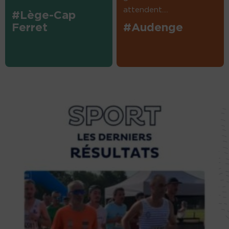
attendent....
#Lège-Cap
Ferret
#Audenge