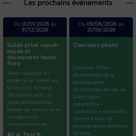
Les prochains événements
Du
01/01/2026
au
Du
09/06/2026
au
31/12/2026
21/09/2026
Guide privé canoë-
Concours photo
kayak et
découverte faune
flore
Concours Photo
Venez naviguez en
Bicentenaire de la
kayak ou en canoë sur
photographie
la Leyre et le bassin
Architecture en noir en
d’Arcachon avec un
blanc (ligne –
guide professionnel.
perspective –
Balade sur mesure avec
contrastes – créativité)
une approche
Ouvert à tous les
environnementale....
photographes amateurs
(enfant...
#Le Teich