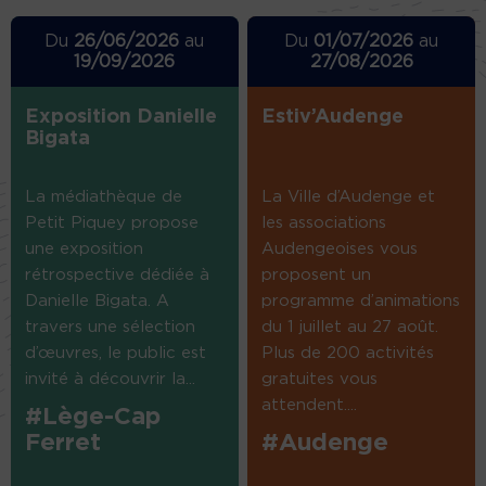
Du
26/06/2026
au
Du
01/07/2026
au
19/09/2026
27/08/2026
Exposition Danielle
Estiv’Audenge
Bigata
La médiathèque de
La Ville d’Audenge et
Petit Piquey propose
les associations
une exposition
Audengeoises vous
rétrospective dédiée à
proposent un
Danielle Bigata. A
programme d’animations
travers une sélection
du 1 juillet au 27 août.
d’œuvres, le public est
Plus de 200 activités
invité à découvrir la...
gratuites vous
attendent....
#Lège-Cap
Ferret
#Audenge