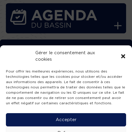
TÉLÉCHARGEZ GRATUITEMENT
Gérer le consentement aux
cookies
L’APPLICATION TVBA !
Pour offrir les meilleures expériences, nous utilisons des
technologies telles que les cookies pour stocker et/ou accéder
aux informations des appareils. Le fait de consentir à ces
technologies nous permettra de traiter des données telles que le
comportement de navigation ou les ID uniques sur ce site. Le fait
SUIVEZ-NOUS !
de ne pas consentir ou de retirer son consentement peut avoir
un effet négatif sur certaines caractéristiques et fonctions.
Charte de publication
-
Mentions légales
-
Accessibilité
-
Politique de confidentialité
-
Plan
Accepter
de site
-
SIBA
© 2026 création
Compos'it.