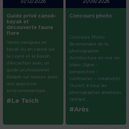
31/12/2026
21/09/2026
Guide privé canoë-
Concours photo
kayak et
découverte faune
flore
Concours Photo
Venez naviguez en
Bicentenaire de la
kayak ou en canoë sur
photographie
la Leyre et le bassin
Architecture en noir en
d’Arcachon avec un
blanc (ligne –
guide professionnel.
perspective –
Balade sur mesure avec
contrastes – créativité)
une approche
Ouvert à tous les
environnementale....
photographes amateurs
(enfant...
#Le Teich
#Arès