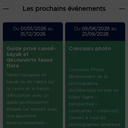
Les prochains événements
Du
01/01/2026
au
Du
09/06/2026
au
31/12/2026
21/09/2026
Guide privé canoë-
Concours photo
kayak et
découverte faune
flore
Concours Photo
Venez naviguez en
Bicentenaire de la
kayak ou en canoë sur
photographie
la Leyre et le bassin
Architecture en noir en
d’Arcachon avec un
blanc (ligne –
guide professionnel.
perspective –
Balade sur mesure avec
contrastes – créativité)
une approche
Ouvert à tous les
environnementale....
photographes amateurs