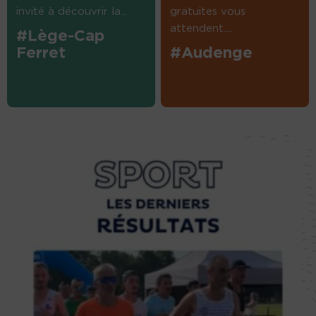
invité à découvrir la...
gratuites vous
attendent....
#Lège-Cap
Ferret
#Audenge